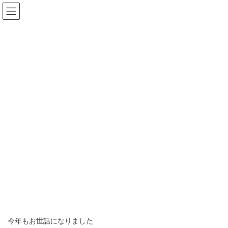
コ
ナ
ン
ビ
テ
ゲ
ン
ー
ツ
シ
へ
ョ
ス
ン
コラム
キ
に
ッ
移
プ
動
HOME
コラム
iPhoneSE
iPhoneSE
2025年12月31日
ノンジャンル
2025年プレイバック
今年もお世話になりました