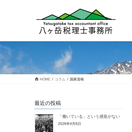
コ
ナ
ン
ビ
テ
ゲ
ン
ー
ツ
シ
へ
ョ
ス
ン
キ
に
ッ
移
プ
動
HOME
コラム
国家資格
最近の投稿
「働いている」という感覚がない
2026年4月6日