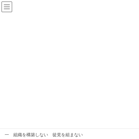
コ
ナ
ン
ビ
テ
ゲ
ン
ー
ツ
シ
へ
ョ
ス
ン
コラム
キ
に
ッ
移
プ
動
HOME
コラム
雇わない
雇わない
2025年5月19日
生き方・考え方
私の十箇条 詳解（一）
一 組織を構築しない 徒党を組まない